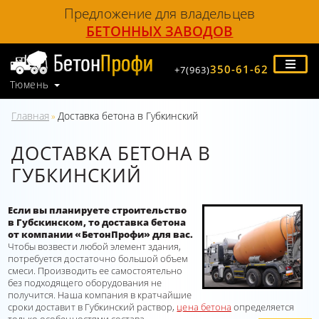
Предложение для владельцев
БЕТОННЫХ ЗАВОДОВ
350-61-62
+7(963)
Тюмень
Главная
Доставка бетона в Губкинский
»
ДОСТАВКА БЕТОНА В
ГУБКИНСКИЙ
Если вы планируете строительство
в Губскинском, то доставка бетона
от компании «БетонПрофи» для вас.
Чтобы возвести любой элемент здания,
потребуется достаточно большой объем
смеси. Производить ее самостоятельно
без подходящего оборудования не
получится. Наша компания в кратчайшие
сроки доставит в Губкинский раствор,
цена бетона
определяется