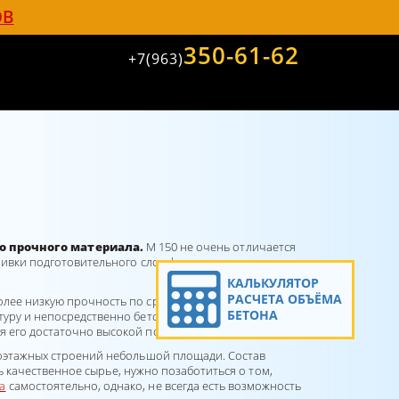
ОВ
350-61-62
+7(963)
о прочного материала.
М 150 не очень отличается
аливки подготовительного слоя фундамента, монтажа
КАЛЬКУЛЯТОР
РАСЧЕТА ОБЪЁМА
более низкую прочность по сравнению с фундаментом,
БЕТОНА
атуру и непосредственно бетонную составляющую
я его достаточно высокой подвижности.
алоэтажных строений небольшой площади. Состав
ть качественное сырье, нужно позаботиться о том,
а
самостоятельно, однако, не всегда есть возможность