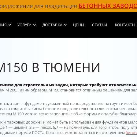
редложение для владельцев
БЕТОННЫХ ЗАВОД
ЦИЯ
УСЛУГИ
ДОСТАВКА
ЦЕНЫ
СТАТЬИ
КОНТАКТЫ
М150 В ТЮМЕНИ
шением для строительных задач, которые требуют относительн
 чем М 200. Таким образом, М 150 становится отличным решением для з
тся, а зря — фундамент, уложенный непосредственно на грунт имеет 
ело в том, что заливка бетоном предварительного слоя сохраняет арм
етоном М 150 можно легко заполнить любые формы и опалубки благодар
овых и парковых дорожек и может быть использован для фундаментов м
 где 1 — цемент, 3,5 — песок, 5,7 — наполнитель. Для того чтобы получи
бходимым нормам ГОСТа. Конечно, можно заняться изготовлением
бетон