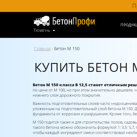
П
ПРОДУК
Тюмень
Главная
Бетон М 150
»
КУПИТЬ БЕТОН 
Бетон М 150 класса B 12,5 станет отличным ре
по цене от М 100, но при этом значительно дешевле,
нижнего слоя дорожного покрытия.
Важность подготовительных слоев часто недооценивае
уложенным на подготовительный слой бетона М 150. Д
фундамента от коррозии и разрушения. Кроме того, б
М 150 годится также и для строительства полов, сад
такого бетона можно обозначить формулой 1: 3,5: 5,7,
чтобы каждый ингредиент смеси соответствовал нео